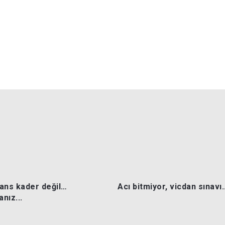
ns kader değil…
Acı bitmiyor, vicdan sınavı..
nız...