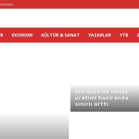
melden
OR
EKONOMI
KÜLTÜR & SANAT
YAZARLAR
YTB
Almanya’da sanayi
üretimi haziranda
sınırlı arttı