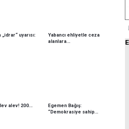
 „idrar“ uyarısı:
Yabancı ehliyetle ceza
alanlara...
E
ev alev! 200...
Egemen Bağış:
“Demokrasiye sahip...