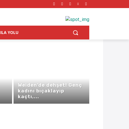
SILA YOLU
Weiden’de dehşet! Genç
kadını bıçaklayıp
kaçtı,...