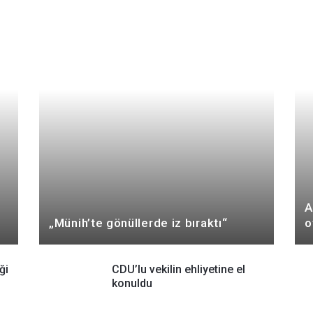
A
„Münih’te gönüllerde iz bıraktı“
o
ği
CDU’lu vekilin ehliyetine el
konuldu