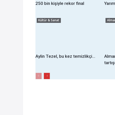
250 bin kişiyle rekor final
Yarım
Kültür & Sanat
Alma
Aylin Tezel, bu kez temizlikçi...
Alman
tartı