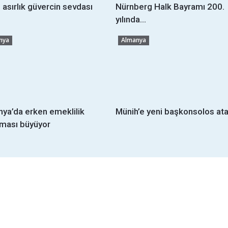
 asırlık güvercin sevdası
Nürnberg Halk Bayramı 200.
yılında...
nya
Almanya
ya’da erken emeklilik
Münih’e yeni başkonsolos ata
şması büyüyor