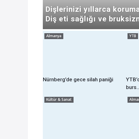
Dişlerinizi yıllarca koruma
Diş eti sağlığı ve bruksiz
Almanya
YTB
Nürnberg’de gece silah paniği
YTB’d
burs..
Kültür & Sanat
Alma