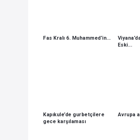
Fas Kralı 6. Muhammed’in...
Viyana’da
Eski...
Kapıkule’de gurbetçilere
Avrupa al
gece karşılaması