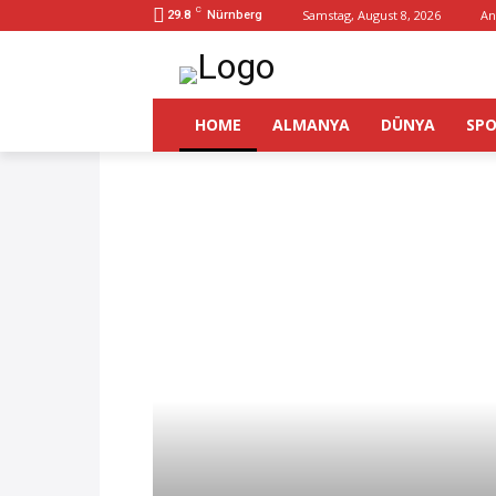
C
Samstag, August 8, 2026
An
29.8
Nürnberg
HOME
ALMANYA
DÜNYA
SP