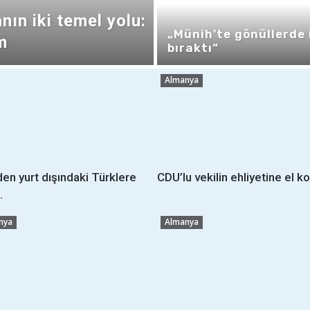
nın iki temel yolu:
„Münih’te gönüllerde 
m
bıraktı“
Almanya
en yurt dışındaki Türklere
CDU’lu vekilin ehliyetine el k
.
nya
Almanya