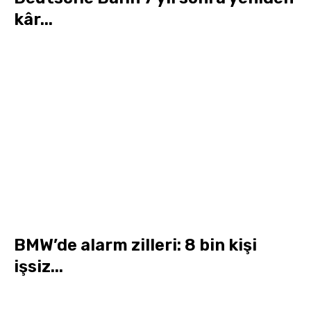
kâr...
BMW’de alarm zilleri: 8 bin kişi
işsiz...