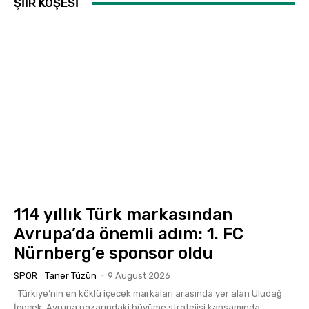
ŞİİR KÖŞESİ
114 yıllık Türk markasından
Avrupa’da önemli adım: 1. FC
Nürnberg’e sponsor oldu
SPOR
Taner Tüzün
-
9 August 2026
Türkiye’nin en köklü içecek markaları arasında yer alan Uludağ
İçecek, Avrupa pazarındaki büyüme stratejisi kapsamında