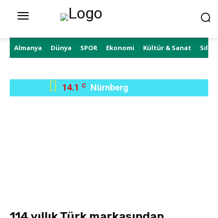
Almanya
Dünya
SPOR
Ekonomi
Kültür & Sanat
Sıla 
14.1
C
Nürnberg
114 yıllık Türk markasından