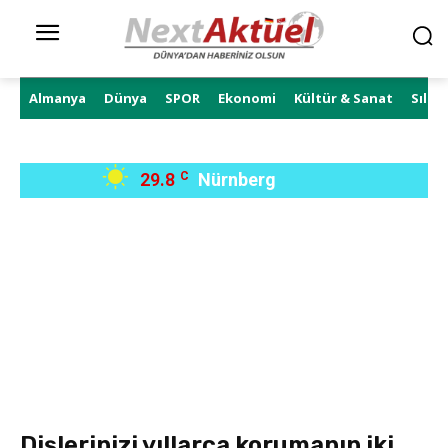
Almanya
Dünya
SPOR
Ekonomi
Kültür & Sanat
Sıla 
29.8
C
Nürnberg
Dişlerinizi yıllarca korumanın iki