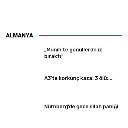
ALMANYA
„Münih’te gönüllerde iz
bıraktı“
A3’te korkunç kaza: 3 ölü:...
Nürnberg’de gece silah paniği