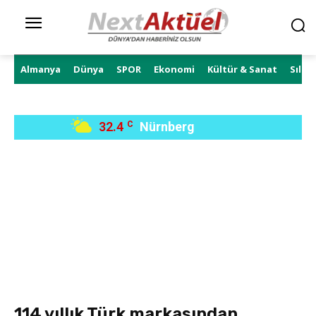
Almanya
Dünya
SPOR
Ekonomi
Kültür & Sanat
Sıla 
32.4
C
Nürnberg
114 yıllık Türk markasından