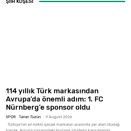
ŞİİR KÖŞESİ
114 yıllık Türk markasından
Avrupa’da önemli adım: 1. FC
Nürnberg’e sponsor oldu
SPOR
Taner Tüzün
-
9 August 2026
Türkiye’nin en köklü içecek markaları arasında yer alan Uludağ
İçecek, Avrupa pazarındaki büyüme stratejisi kapsamında