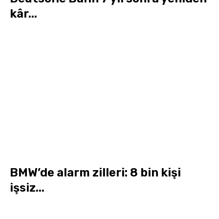
kâr...
BMW’de alarm zilleri: 8 bin kişi
işsiz...