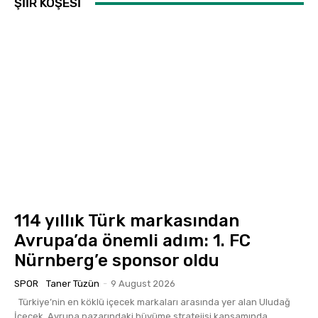
ŞİİR KÖŞESİ
114 yıllık Türk markasından
Avrupa’da önemli adım: 1. FC
Nürnberg’e sponsor oldu
SPOR
Taner Tüzün
-
9 August 2026
Türkiye’nin en köklü içecek markaları arasında yer alan Uludağ
İçecek, Avrupa pazarındaki büyüme stratejisi kapsamında