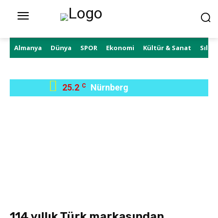
Almanya
Dünya
SPOR
Ekonomi
Kültür & Sanat
Sıla 
25.2
C
Nürnberg
114 yıllık Türk markasından