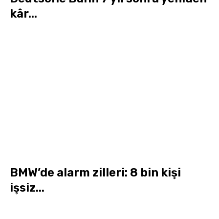
kâr...
BMW’de alarm zilleri: 8 bin kişi
işsiz...