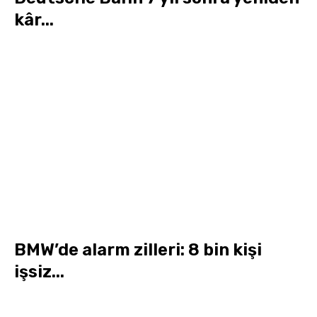
kâr...
BMW’de alarm zilleri: 8 bin kişi
işsiz...