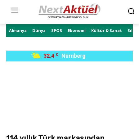
Almanya
Dünya
SPOR
Ekonomi
Kültür & Sanat
Sıla 
32.4
C
Nürnberg
114 yıllık Türk markasından