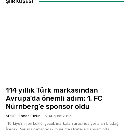
ŞİİR KÖŞESİ
114 yıllık Türk markasından
Avrupa’da önemli adım: 1. FC
Nürnberg’e sponsor oldu
SPOR
Taner Tüzün
-
9 August 2026
Türkiye’nin en köklü içecek markaları arasında yer alan Uludağ
İçecek, Avrupa pazarındaki büyüme stratejisi kapsamında