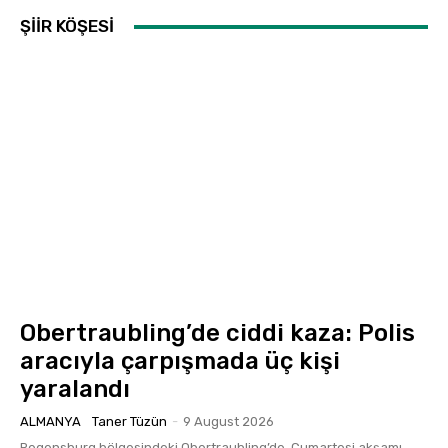
ŞİİR KÖŞESİ
Obertraubling’de ciddi kaza: Polis
aracıyla çarpışmada üç kişi
yaralandı
ALMANYA
Taner Tüzün
-
9 August 2026
Regensburg bölgesindeki Obertraubling’de, Cumartesi akşamı