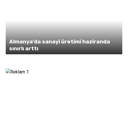
iranda
Weiden’de dehşet! Genç kadını
bıçaklayıp kaçtı,...