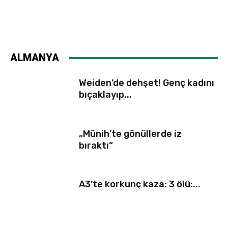
ALMANYA
Weiden’de dehşet! Genç kadını
bıçaklayıp...
„Münih’te gönüllerde iz
bıraktı“
A3’te korkunç kaza: 3 ölü:...