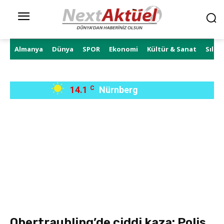
Almanya
Dünya
SPOR
Ekonomi
Kültür & Sanat
Sıla 
14.1
C
Nürnberg
Obertraubling’de ciddi kaza: Polis