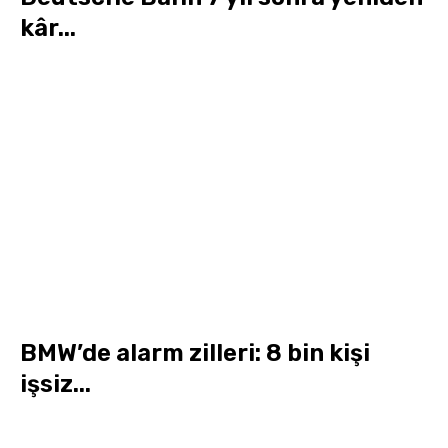
kâr...
BMW’de alarm zilleri: 8 bin kişi
işsiz...