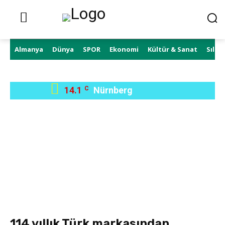
Almanya
Dünya
SPOR
Ekonomi
Kültür & Sanat
Sıla 
14.1
C
Nürnberg
114 yıllık Türk markasından