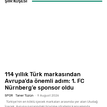
ŞİİR KÖŞESİ
114 yıllık Türk markasından
Avrupa’da önemli adım: 1. FC
Nürnberg’e sponsor oldu
SPOR
Taner Tüzün
-
9 August 2026
Türkiye’nin en köklü içecek markaları arasında yer alan Uludağ
İçecek, Avrupa pazarındaki büyüme stratejisi kapsamında