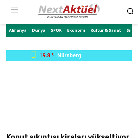
Almanya
Dünya
SPOR
Ekonomi
Kültür & Sanat
Sıla 
19.8
C
Nürnberg
Konut sıkıntısı kiraları yükseltiyor