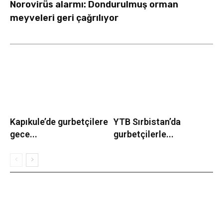
Norovirüs alarmı: Dondurulmuş orman
meyveleri geri çağrılıyor
Kapıkule’de gurbetçilere
YTB Sırbistan’da
gece...
gurbetçilerle...