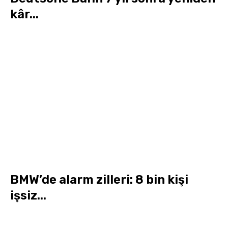
kâr...
BMW’de alarm zilleri: 8 bin kişi
işsiz...