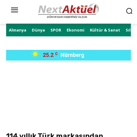
Almanya
Dünya
SPOR
Ekonomi
Kültür & Sanat
Sıla 
25.2
C
Nürnberg
114 yıllık Türk markasından