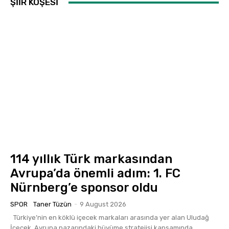
ŞİİR KÖŞESİ
114 yıllık Türk markasından
Avrupa’da önemli adım: 1. FC
Nürnberg’e sponsor oldu
SPOR
Taner Tüzün
-
9 August 2026
Türkiye’nin en köklü içecek markaları arasında yer alan Uludağ
İçecek, Avrupa pazarındaki büyüme stratejisi kapsamında