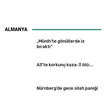
ALMANYA
„Münih’te gönüllerde iz
bıraktı“
A3’te korkunç kaza: 3 ölü:...
Nürnberg’de gece silah paniği