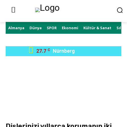
Almanya
Dünya
SPOR
Ekonomi
Kültür & Sanat
Sıla 
27.7
C
Nürnberg
Dişlerinizi yıllarca korumanın iki