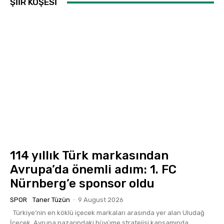
ŞİİR KÖŞESİ
114 yıllık Türk markasından
Avrupa’da önemli adım: 1. FC
Nürnberg’e sponsor oldu
SPOR
Taner Tüzün
-
9 August 2026
Türkiye’nin en köklü içecek markaları arasında yer alan Uludağ
İçecek, Avrupa pazarındaki büyüme stratejisi kapsamında