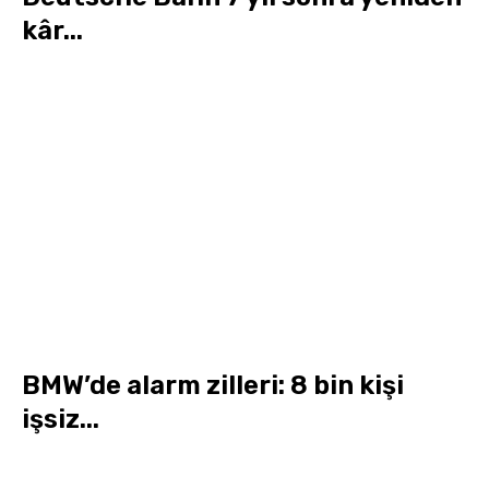
kâr...
BMW’de alarm zilleri: 8 bin kişi
işsiz...