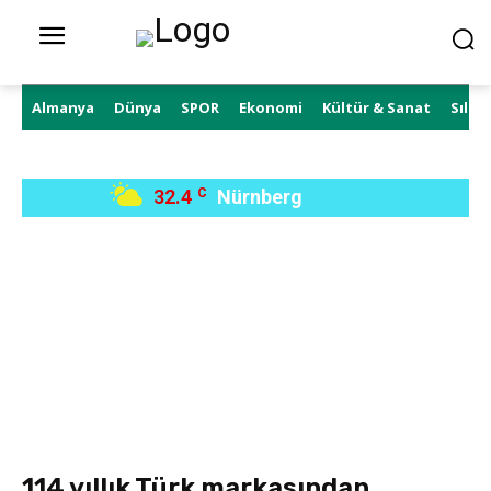
Almanya
Dünya
SPOR
Ekonomi
Kültür & Sanat
Sıla 
32.4
C
Nürnberg
114 yıllık Türk markasından