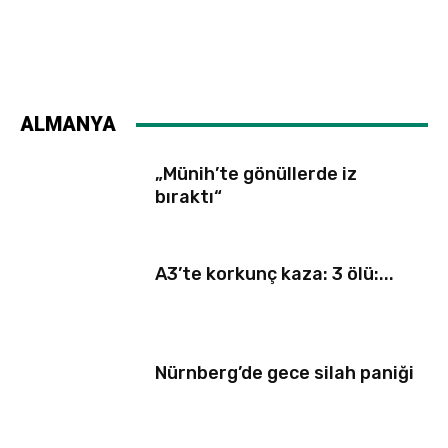
ALMANYA
„Münih’te gönüllerde iz
bıraktı“
A3’te korkunç kaza: 3 ölü:...
Nürnberg’de gece silah paniği