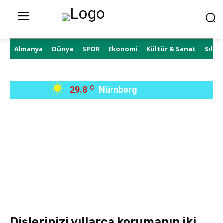
Almanya
Dünya
SPOR
Ekonomi
Kültür & Sanat
Sıla 
29.8
C
Nürnberg
Dişlerinizi yıllarca korumanın iki