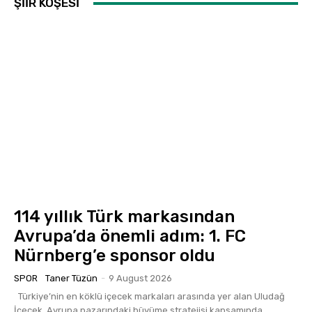
ŞİİR KÖŞESİ
114 yıllık Türk markasından
Avrupa’da önemli adım: 1. FC
Nürnberg’e sponsor oldu
SPOR
Taner Tüzün
-
9 August 2026
Türkiye’nin en köklü içecek markaları arasında yer alan Uludağ
İçecek, Avrupa pazarındaki büyüme stratejisi kapsamında