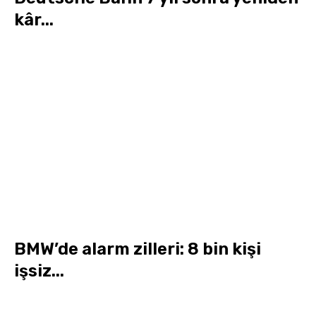
kâr...
BMW’de alarm zilleri: 8 bin kişi
işsiz...