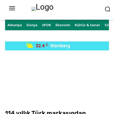
Almanya
Dünya
SPOR
Ekonomi
Kültür & Sanat
Sıla 
32.4
C
Nürnberg
114 yıllık Türk markasından