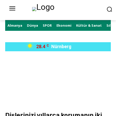
Almanya
Dünya
SPOR
Ekonomi
Kültür & Sanat
Sıla 
28.4
C
Nürnberg
Dişlerinizi yıllarca korumanın iki