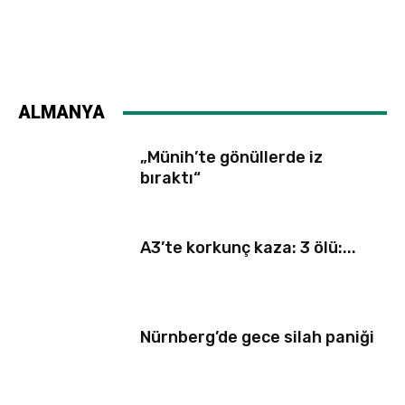
ALMANYA
„Münih’te gönüllerde iz
bıraktı“
A3’te korkunç kaza: 3 ölü:...
Nürnberg’de gece silah paniği