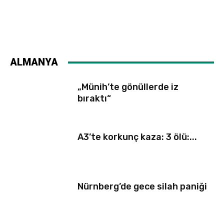
ALMANYA
„Münih’te gönüllerde iz
bıraktı“
A3’te korkunç kaza: 3 ölü:...
Nürnberg’de gece silah paniği