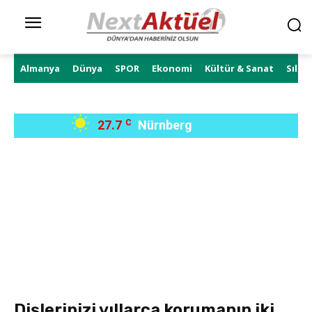
Almanya
Dünya
SPOR
Ekonomi
Kültür & Sanat
Sıla 
27.7
C
Nürnberg
Dişlerinizi yıllarca korumanın iki